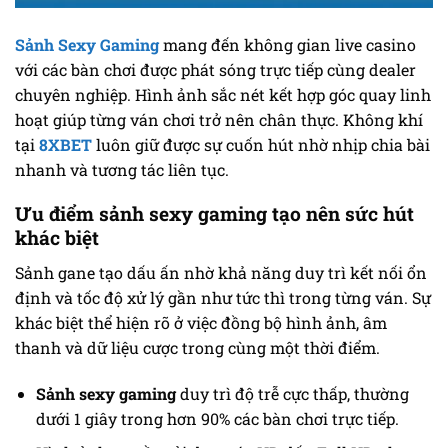
Sảnh Sexy Gaming
mang đến không gian live casino
với các bàn chơi được phát sóng trực tiếp cùng dealer
chuyên nghiệp. Hình ảnh sắc nét kết hợp góc quay linh
hoạt giúp từng ván chơi trở nên chân thực. Không khí
tại
8XBET
luôn giữ được sự cuốn hút nhờ nhịp chia bài
nhanh và tương tác liên tục.
Ưu điểm sảnh sexy gaming tạo nên sức hút
khác biệt
Sảnh gane tạo dấu ấn nhờ khả năng duy trì kết nối ổn
định và tốc độ xử lý gần như tức thì trong từng ván. Sự
khác biệt thể hiện rõ ở việc đồng bộ hình ảnh, âm
thanh và dữ liệu cược trong cùng một thời điểm.
Sảnh sexy gaming
duy trì độ trễ cực thấp, thường
dưới 1 giây trong hơn 90% các bàn chơi trực tiếp.