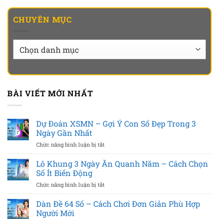
CHUYÊN MỤC
CHUYÊN
MỤC
BÀI VIẾT MỚI NHẤT
Dự Đoán XSMN – Gợi Ý Con Số Đẹp Trong 3
Ngày Gần Nhất
ở
Chức năng bình luận bị tắt
Dự
Đoán
Lô Khung 3 Ngày Ăn Quanh Năm – Cách Chọn
XSMN
Số Ít Biến Động
–
ở
Chức năng bình luận bị tắt
Gợi
Lô
Ý
Khung
Dàn Đề 64 Số – Cách Chơi Đơn Giản Phù Hợp
Con
3
Số
Người Mới
Ngày
Đẹp