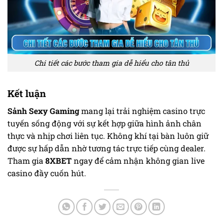
Chi tiết các bước tham gia dễ hiểu cho tân thủ
Kết luận
Sảnh Sexy Gaming
mang lại trải nghiệm casino trực
tuyến sống động với sự kết hợp giữa hình ảnh chân
thực và nhịp chơi liên tục. Không khí tại bàn luôn giữ
được sự hấp dẫn nhờ tương tác trực tiếp cùng dealer.
Tham gia
8XBET
ngay để cảm nhận không gian live
casino đầy cuốn hút.