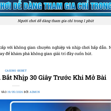
Người chơi dễ dàng tham gia chỉ trong 1 phút
 cấp với không gian chuyên nghiệp và nhịp chơi hấp dẫn. 
y để khám phá không gian giải trí đầy cuốn hút.
CASINO 8XBET
Bắt Nhịp 30 Giây Trước Khi Mở Bài
 VÀO
19/05/2026
BỞI
ADMIN