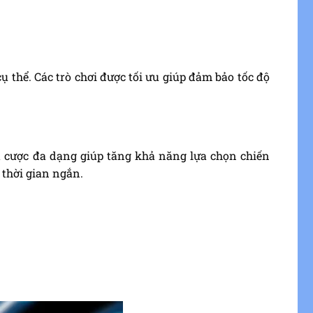
thể. Các trò chơi được tối ưu giúp đảm bảo tốc độ
ặt cược đa dạng giúp tăng khả năng lựa chọn chiến
 thời gian ngắn.