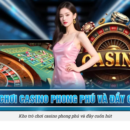
Kho trò chơi casino phong phú và đầy cuốn hút