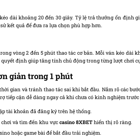
 kéo dài khoảng 20 đến 30 giây. Tỷ lệ trả thưởng ổn định 
ch sử kết quả để đưa ra lựa chọn phù hợp hơn.
trong vòng 2 đến 5 phút thao tác cơ bản. Mỗi ván kéo dài k
 quyết định giúp tăng tính chủ động trong từng lượt chơi c
n giản trong 1 phút
 thời gian và tránh thao tác sai khi bắt đầu. Nắm rõ các b
trợ tiếp cận dễ dàng ngay cả khi chưa có kinh nghiệm trước
ập tài khoản đã đăng ký trên hệ thống.
ò chơi và tìm đến khu vực
casino 8XBET
hiển thị rõ ràng.
sino hoặc game bài để bắt đầu trải nghiệm.