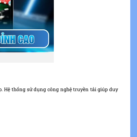
ếp. Hệ thống sử dụng công nghệ truyền tải giúp duy