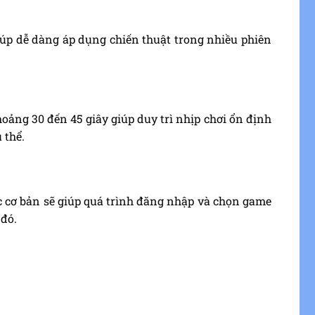
giúp dễ dàng áp dụng chiến thuật trong nhiều phiên
hoảng 30 đến 45 giây giúp duy trì nhịp chơi ổn định
ụ thể.
ước cơ bản sẽ giúp quá trình đăng nhập và chọn game
 đó.