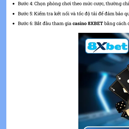
Bước 4: Chọn phòng chơi theo mức cược, thường ch
Bước 5: Kiểm tra kết nối và tốc độ tải để đảm bảo 
Bước 6: Bắt đầu tham gia
casino 8XBET
bằng cách 