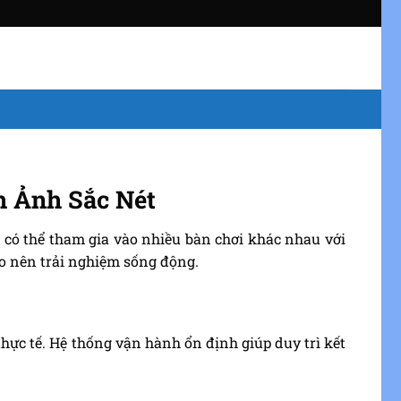
h Ảnh Sắc Nét
 có thể tham gia vào nhiều bàn chơi khác nhau với
ạo nên trải nghiệm sống động.
thực tế. Hệ thống vận hành ổn định giúp duy trì kết