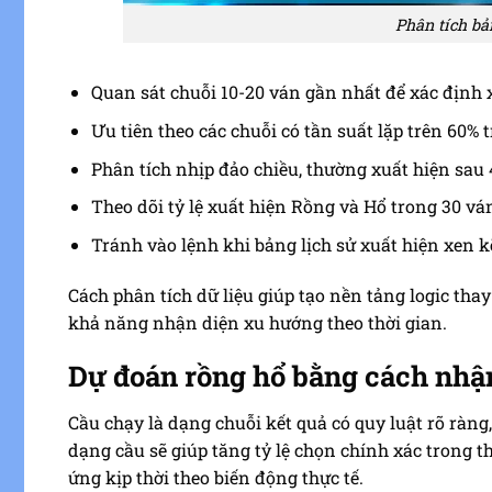
Phân tích bả
Quan sát chuỗi 10-20 ván gần nhất để xác định x
Ưu tiên theo các chuỗi có tần suất lặp trên 60% 
Phân tích nhịp đảo chiều, thường xuất hiện sau 4
Theo dõi tỷ lệ xuất hiện Rồng và Hổ trong 30 vá
Tránh vào lệnh khi bảng lịch sử xuất hiện xen kẽ
Cách phân tích dữ liệu giúp tạo nền tảng logic thay
khả năng nhận diện xu hướng theo thời gian.
Dự đoán rồng hổ bằng cách nhậ
Cầu chạy là dạng chuỗi kết quả có quy luật rõ ràng
dạng cầu sẽ giúp tăng tỷ lệ chọn chính xác trong
ứng kịp thời theo biến động thực tế.