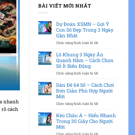
BÀI VIẾT MỚI NHẤT
Dự Đoán XSMN – Gợi Ý
Con Số Đẹp Trong 3 Ngày
Gần Nhất
ở
Chức năng bình luận bị tắt
Dự
Đoán
Lô Khung 3 Ngày Ăn
XSMN
Quanh Năm – Cách Chọn
–
Số Ít Biến Động
Gợi
ở
Chức năng bình luận bị tắt
Ý
Lô
Con
Khung
Số
Dàn Đề 64 Số – Cách Chơi
3
Đẹp
Đơn Giản Phù Hợp Người
Ngày
Trong
Mới
Ăn
3
 ra nhanh
ở
Chức năng bình luận bị tắt
Quanh
Ngày
 rõ cách
Dàn
Năm
Gần
Đề
–
Nhất
Kèo Châu Á – Hiểu Nhanh
64
Cách
Trong 30 Giây Cho Người
Số
Chọn
Mới
–
Số
ở
Chức năng bình luận bị tắt
Cách
Ít