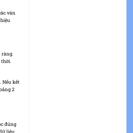
các ván
 hiệu
 ràng.
thời.
. Nếu kết
hoảng 2
đọc đúng
dữ liệu