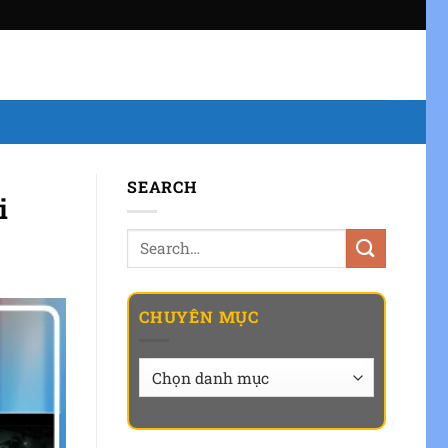
SEARCH
i
CHUYÊN MỤC
CHUYÊN
MỤC