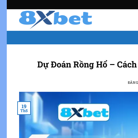
Bỏ
qua
nội
dung
Dự Đoán Rồng Hổ – Cách 
ĐĂNG
19
Th5