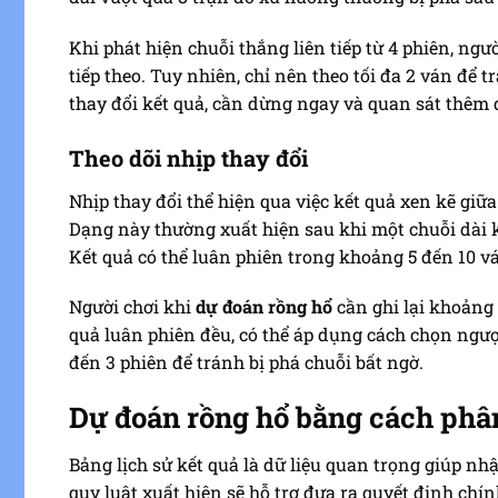
Khi phát hiện chuỗi thắng liên tiếp từ 4 phiên, ng
tiếp theo. Tuy nhiên, chỉ nên theo tối đa 2 ván để 
thay đổi kết quả, cần dừng ngay và quan sát thêm 
Theo dõi nhịp thay đổi
Nhịp thay đổi thể hiện qua việc kết quả xen kẽ giữ
Dạng này thường xuất hiện sau khi một chuỗi dài k
Kết quả có thể luân phiên trong khoảng 5 đến 10 v
Người chơi khi
dự đoán rồng hổ
cần ghi lại khoảng
quả luân phiên đều, có thể áp dụng cách chọn ngượ
đến 3 phiên để tránh bị phá chuỗi bất ngờ.
Dự đoán rồng hổ bằng cách phân
Bảng lịch sử kết quả là dữ liệu quan trọng giúp n
quy luật xuất hiện sẽ hỗ trợ đưa ra quyết định chín