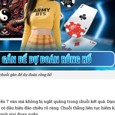
chuỗi gần để dự đoán rồng hổ
4 đến 7 ván mà không bị ngắt quãng trong chuỗi kết quả. Dạ
có dấu hiệu đảo chiều rõ ràng. Chuỗi thắng liên tục hiếm k
u một giai đoạn ngắn.