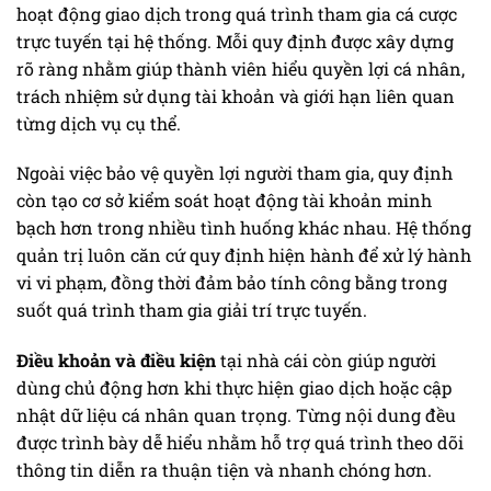
hoạt động giao dịch trong quá trình tham gia cá cược
trực tuyến tại hệ thống. Mỗi quy định được xây dựng
rõ ràng nhằm giúp thành viên hiểu quyền lợi cá nhân,
trách nhiệm sử dụng tài khoản và giới hạn liên quan
từng dịch vụ cụ thể.
Ngoài việc bảo vệ quyền lợi người tham gia, quy định
còn tạo cơ sở kiểm soát hoạt động tài khoản minh
bạch hơn trong nhiều tình huống khác nhau. Hệ thống
quản trị luôn căn cứ quy định hiện hành để xử lý hành
vi vi phạm, đồng thời đảm bảo tính công bằng trong
suốt quá trình tham gia giải trí trực tuyến.
Điều khoản và điều kiện
tại nhà cái còn giúp người
dùng chủ động hơn khi thực hiện giao dịch hoặc cập
nhật dữ liệu cá nhân quan trọng. Từng nội dung đều
được trình bày dễ hiểu nhằm hỗ trợ quá trình theo dõi
thông tin diễn ra thuận tiện và nhanh chóng hơn.