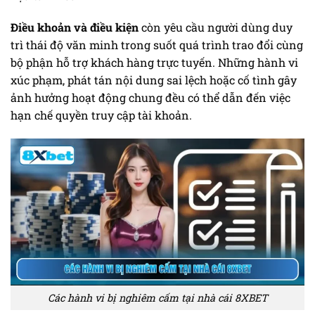
Điều khoản và điều kiện
còn yêu cầu người dùng duy
trì thái độ văn minh trong suốt quá trình trao đổi cùng
bộ phận hỗ trợ khách hàng trực tuyến. Những hành vi
xúc phạm, phát tán nội dung sai lệch hoặc cố tình gây
ảnh hưởng hoạt động chung đều có thể dẫn đến việc
hạn chế quyền truy cập tài khoản.
Các hành vi bị nghiêm cấm tại nhà cái 8XBET