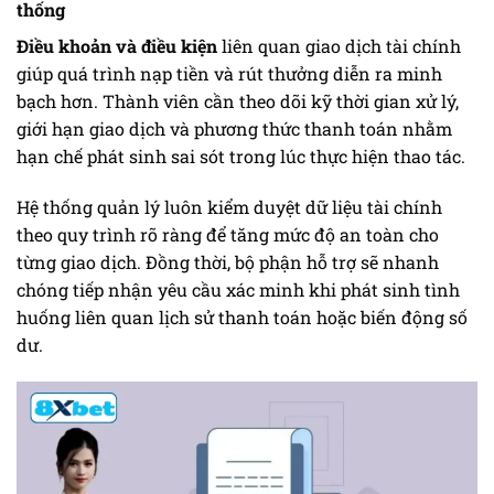
thống
Điều khoản và điều kiện
liên quan giao dịch tài chính
giúp quá trình nạp tiền và rút thưởng diễn ra minh
bạch hơn. Thành viên cần theo dõi kỹ thời gian xử lý,
giới hạn giao dịch và phương thức thanh toán nhằm
hạn chế phát sinh sai sót trong lúc thực hiện thao tác.
Hệ thống quản lý luôn kiểm duyệt dữ liệu tài chính
theo quy trình rõ ràng để tăng mức độ an toàn cho
từng giao dịch. Đồng thời, bộ phận hỗ trợ sẽ nhanh
chóng tiếp nhận yêu cầu xác minh khi phát sinh tình
huống liên quan lịch sử thanh toán hoặc biến động số
dư.