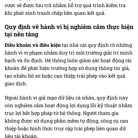
cược sẽ được lưu trữ nhằm hỗ trợ quá trình kiểm tra
khi phát sinh tranh chấp liên quan kết quả.
Quy định về hành vi bị nghiêm cấm thực hiện
tại nền tảng
Điều khoản và điều kiện
tại nhà cái quy định rõ những
hành vi vi phạm nhằm duy trì môi trường giải trí minh
bạch và ổn định. Hệ thống luôn giám sát hoạt động tài
khoản để phát hiện trường hợp sử dụng thông tin giả,
tạo nhiều hồ sơ hoặc can thiệp trái phép vào kết quả
giao dịch.
Ngoài hành vi giả mạo dữ liệu cá nhân, quy định này
còn nghiêm cấm hoạt động lợi dụng lỗi kỹ thuật nhằm
trục lợi bất hợp pháp từ hệ thống. Người tham gia
không được sử dụng phần mềm tự động, công cụ can
thiệp hoặc hình thức truy cập trái phép liên quan dữ
liệu tài khoản.