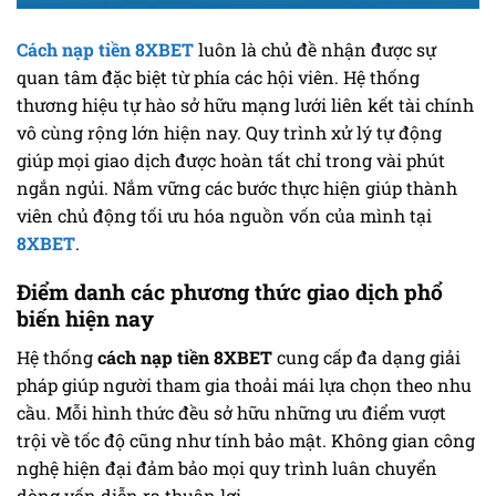
Cách nạp tiền 8XBET
luôn là chủ đề nhận được sự
quan tâm đặc biệt từ phía các hội viên. Hệ thống
thương hiệu tự hào sở hữu mạng lưới liên kết tài chính
vô cùng rộng lớn hiện nay. Quy trình xử lý tự động
giúp mọi giao dịch được hoàn tất chỉ trong vài phút
ngắn ngủi. Nắm vững các bước thực hiện giúp thành
viên chủ động tối ưu hóa nguồn vốn của mình tại
8XBET
.
Điểm danh các phương thức giao dịch phổ
biến hiện nay
Hệ thống
cách nạp tiền 8XBET
cung cấp đa dạng giải
pháp giúp người tham gia thoải mái lựa chọn theo nhu
cầu. Mỗi hình thức đều sở hữu những ưu điểm vượt
trội về tốc độ cũng như tính bảo mật. Không gian công
nghệ hiện đại đảm bảo mọi quy trình luân chuyển
dòng vốn diễn ra thuận lợi.