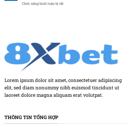
Động
ở
Chức năng bình luận bị tắt
Hiểu
Phù
Đua
Nhanh
Hợp
Xe
Trong
Người
F1
30
Mới
–
Giây
Trải
Cho
Nghiệm
Người
60
Mới
Giây
Bứt
Tốc
Cực
Nghẹt
Thở
Lorem ipsum dolor sit amet, consectetuer adipiscing
elit, sed diam nonummy nibh euismod tincidunt ut
laoreet dolore magna aliquam erat volutpat.
THÔNG TIN TỔNG HỢP