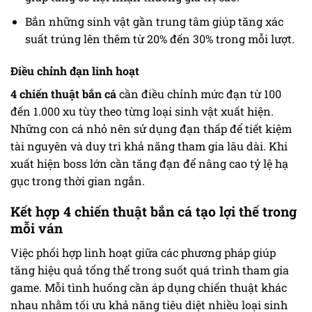
Bắn những sinh vật gần trung tâm giúp tăng xác
suất trúng lên thêm từ 20% đến 30% trong mỗi lượt.
Điều chỉnh đạn linh hoạt
4 chiến thuật bắn cá
cần điều chỉnh mức đạn từ 100
đến 1.000 xu tùy theo từng loại sinh vật xuất hiện.
Những con cá nhỏ nên sử dụng đạn thấp để tiết kiệm
tài nguyên và duy trì khả năng tham gia lâu dài. Khi
xuất hiện boss lớn cần tăng đạn để nâng cao tỷ lệ hạ
gục trong thời gian ngắn.
Kết hợp 4 chiến thuật bắn cá tạo lợi thế trong
mỗi ván
Việc phối hợp linh hoạt giữa các phương pháp giúp
tăng hiệu quả tổng thể trong suốt quá trình tham gia
game. Mỗi tình huống cần áp dụng chiến thuật khác
nhau nhằm tối ưu khả năng tiêu diệt nhiều loại sinh