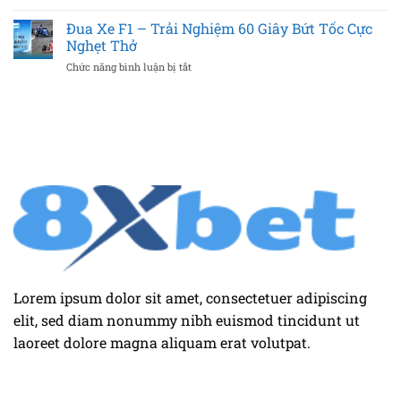
Kèo
Cách
Số
Châu
Đua Xe F1 – Trải Nghiệm 60 Giây Bứt Tốc Cực
Chơi
Ít
Á
Đơn
Nghẹt Thở
Biến
–
Giản
Động
ở
Chức năng bình luận bị tắt
Hiểu
Phù
Đua
Nhanh
Hợp
Xe
Trong
Người
F1
30
Mới
–
Giây
Trải
Cho
Nghiệm
Người
60
Mới
Giây
Bứt
Tốc
Cực
Nghẹt
Thở
Lorem ipsum dolor sit amet, consectetuer adipiscing
elit, sed diam nonummy nibh euismod tincidunt ut
laoreet dolore magna aliquam erat volutpat.