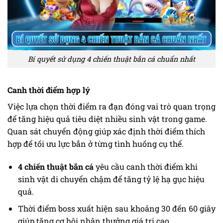
Bí quyết sử dụng 4 chiến thuật bắn cá chuẩn nhất
Canh thời điểm hợp lý
Việc lựa chọn thời điểm ra đạn đóng vai trò quan trọng
để tăng hiệu quả tiêu diệt nhiều sinh vật trong game.
Quan sát chuyển động giúp xác định thời điểm thích
hợp để tối ưu lực bắn ở từng tình huống cụ thể.
4 chiến thuật bắn cá
yêu cầu canh thời điểm khi
sinh vật di chuyển chậm để tăng tỷ lệ hạ gục hiệu
quả.
Thời điểm boss xuất hiện sau khoảng 30 đến 60 giây
giúp tăng cơ hội nhận thưởng giá trị cao.